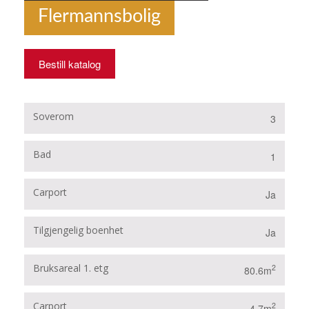
Flermannsbolig
Bestill katalog
Soverom
3
Bad
1
Carport
Ja
Tilgjengelig boenhet
Ja
Bruksareal 1. etg
2
80.6m
Carport
2
4.7m