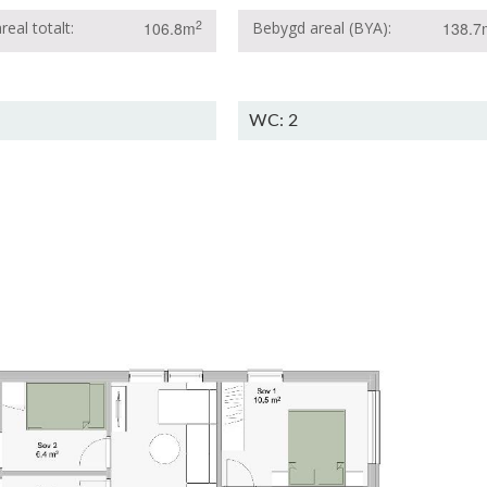
2
real totalt
106.8m
Bebygd areal (BYA)
138.7
WC: 2