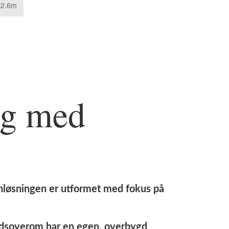
12.6m
lig med
anløsningen er utformet med fokus på
vedsoverom har en egen, overbygd