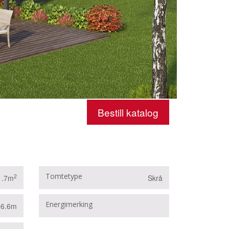
Bestill katalog
Tomtetype
2
1.7m
Skrå
B
Energimerking
16.6m