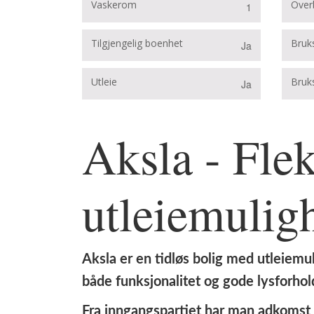
Vaskerom
Over
1
Tilgjengelig boenhet
Bruks
Ja
Utleie
Bruks
Ja
Aksla - Fle
utleiemulig
Aksla er en tidløs bolig med utleiemu
både funksjonalitet og gode lysforhol
Fra inngangspartiet har man adkomst