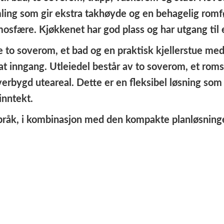
ling som gir ekstra takhøyde og en behagelig romføl
mosfære. Kjøkkenet har god plass og har utgang til
 to soverom, et bad og en praktisk kjellerstue med d
t inngang. Utleiedel består av to soverom, et roms
erbygd uteareal. Dette er en fleksibel løsning som 
inntekt.
råk, i kombinasjon med den kompakte planløsninge