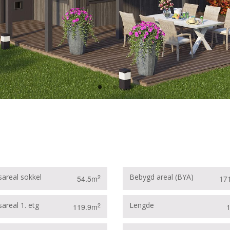
sareal sokkel
Bebygd areal (BYA)
2
54.5m
17
areal 1. etg
Lengde
2
119.9m