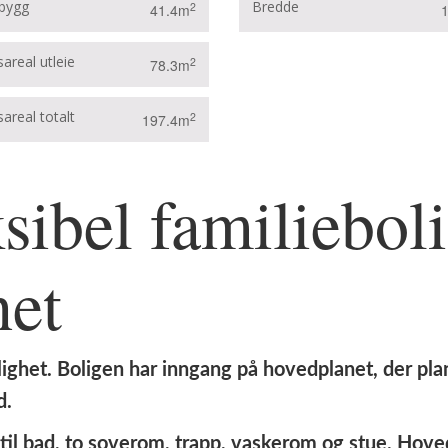
bygg
Bredde
2
41.4m
areal utleie
2
78.3m
areal totalt
2
197.4m
ksibel familiebo
het
lighet. Boligen har inngang på hovedplanet, der pl
d.
 til bad, to soverom, trapp, vaskerom og stue. Ho