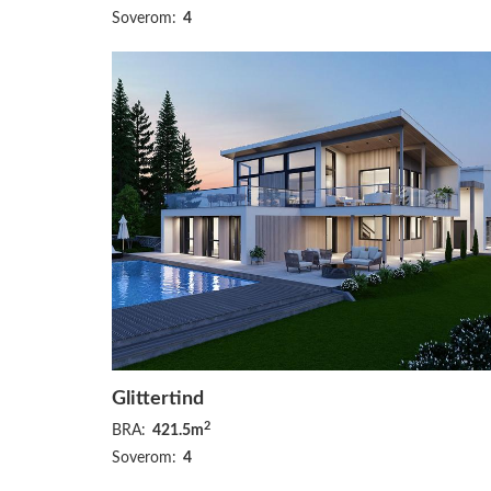
Soverom:
4
Glittertind
2
BRA:
421.5m
Soverom:
4