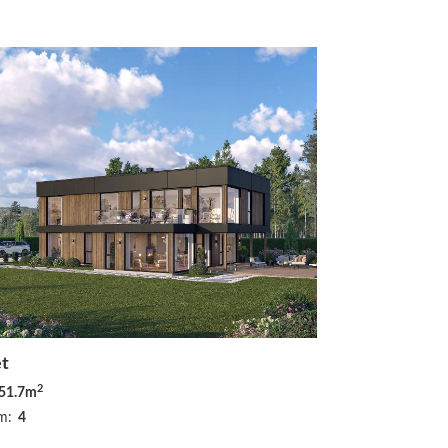
t
2
51.7m
m:
4