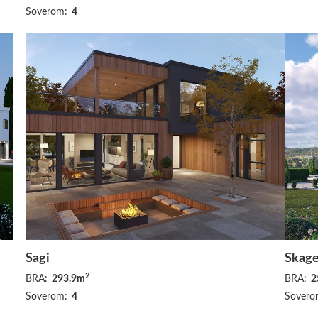
Soverom:
4
Sagi
Skage
2
BRA:
293.9m
BRA:
2
Soverom:
4
Sovero