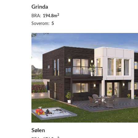
Grinda
2
BRA:
194.8m
Soverom:
5
Sølen