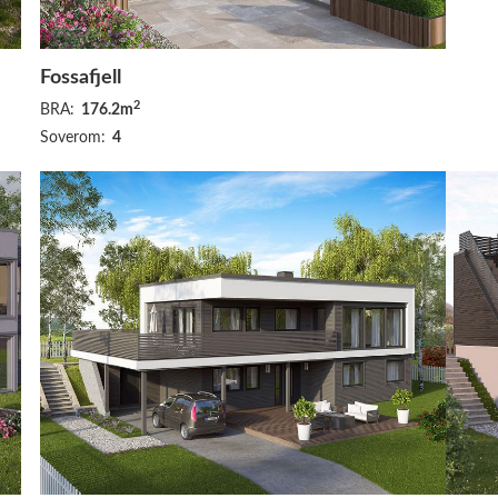
Fossafjell
2
BRA:
176.2m
Soverom:
4