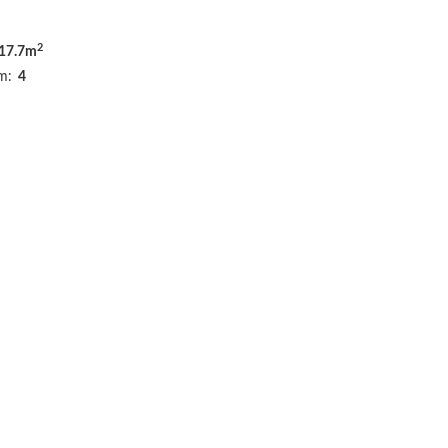
2
17.7m
m:
4