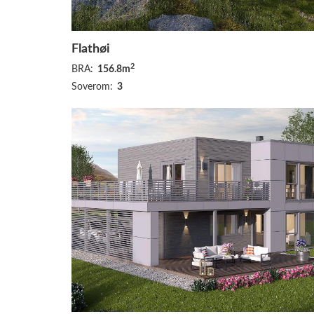
Flathøi
2
BRA:
156.8m
Soverom:
3