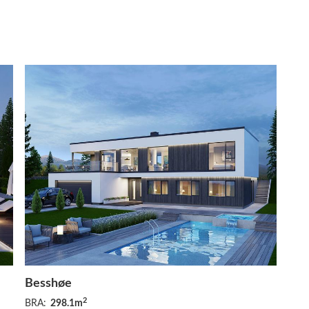
Besshøe
2
BRA:
298.1m