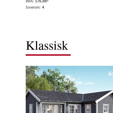
2
BRA:
176.3m
Soverom:
4
Klassisk