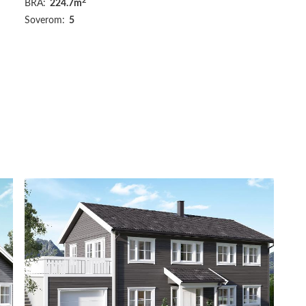
2
BRA:
224.7m
Soverom:
5