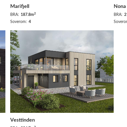
Marifjell
Nona
2
BRA:
187.8m
BRA:
2
Soverom:
4
Sovero
Vesttinden