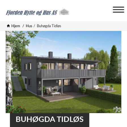
V
i
Hjem
Hus
Buhøgda Tidløs
s
n
a
v
i
g
a
s
j
o
n
BUHØGDA TIDLØS