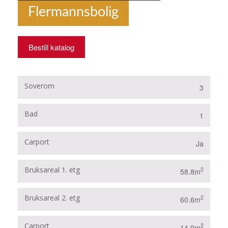
Flermannsbolig
Bestill katalog
Soverom
3
Bad
1
Carport
Ja
Bruksareal 1. etg
2
58.8m
Bruksareal 2. etg
2
60.6m
Carport
2
14.9m