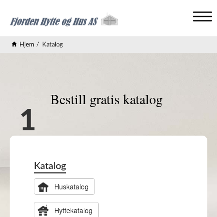
V
i
Hjem
Katalog
s
n
a
v
i
Bestill gratis katalog
g
a
s
j
o
n
Katalog
Huskatalog
Hyttekatalog