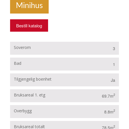
Minihus
Bestill katalog
Soverom
3
Bad
1
Tilgjengelig boenhet
Ja
Bruksareal 1. etg
2
69.7m
Overbygg
2
8.8m
Bruksareal totalt
2
78.5m