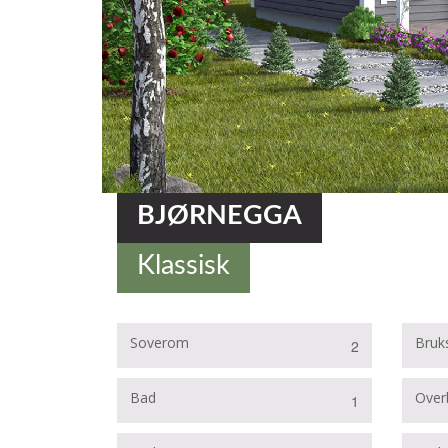
BJØRNEGGA
Klassisk
Soverom
Bruks
2
Bad
Over
1