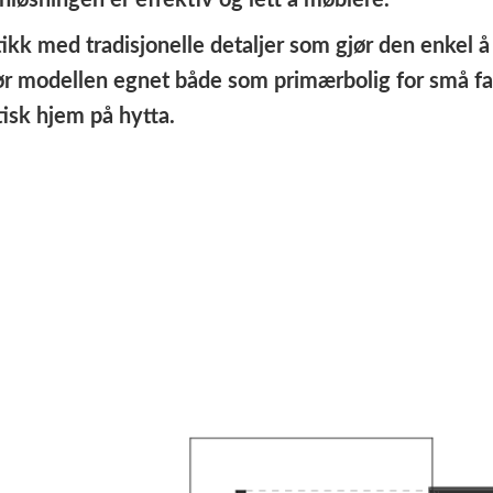
nløsningen er effektiv og lett å møblere.
etikk med tradisjonelle detaljer som gjør den enkel
ør modellen egnet både som primærbolig for små famil
isk hjem på hytta.