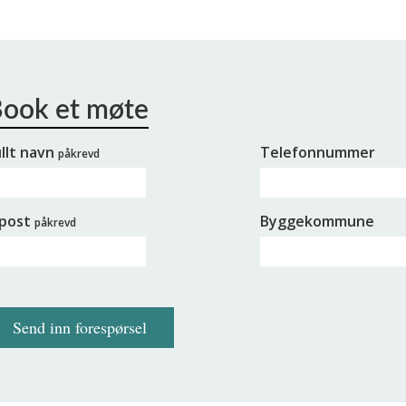
llt navn
Telefonnummer
påkrevd
-post
Byggekommune
påkrevd
Send inn forespørsel