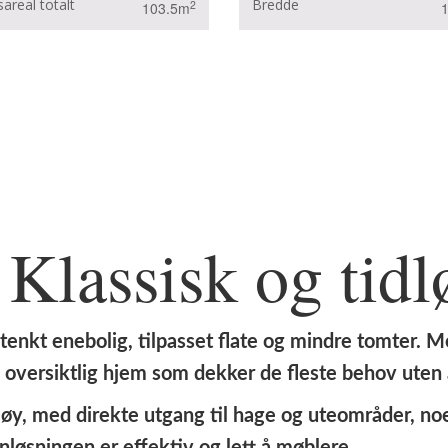
areal totalt
Bredde
2
103.5m
Klassisk og tidl
nkt enebolig, tilpasset flate og mindre tomter. M
 og oversiktlig hjem som dekker de fleste behov ut
fløy, med direkte utgang til hage og uteområder, n