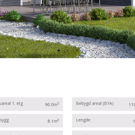
areal 1. etg
Bebygd areal (BYA)
2
90.0m
11
bygg
Lengde
2
8.1m