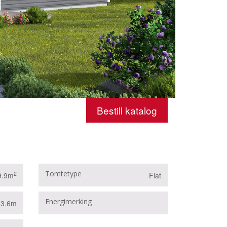
Bestill katalog
Tomtetype
2
9.9m
Flat
B
Energimerking
13.6m