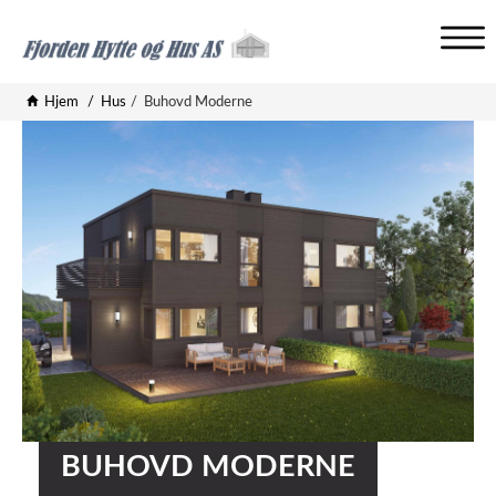
V
i
Hjem
Hus
Buhovd Moderne
s
n
a
v
i
g
a
s
j
o
n
BUHOVD MODERNE