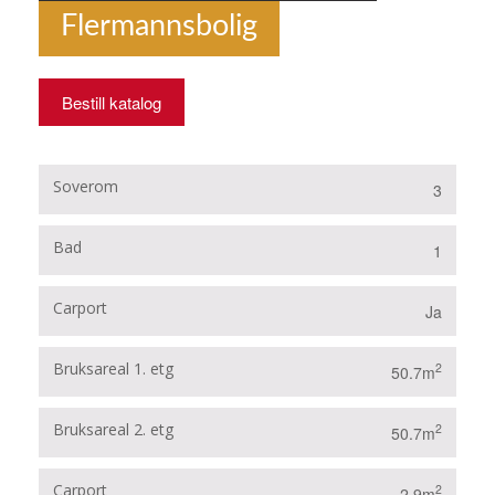
Flermannsbolig
Bestill katalog
Soverom
3
Bad
1
Carport
Ja
Bruksareal 1. etg
2
50.7m
Bruksareal 2. etg
2
50.7m
Carport
2
2.9m