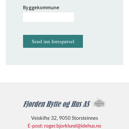
Byggekommune
Send inn forespørsel
Veiskifte 32, 9050 Storsteinnes
E-post: roger.bjorklund@idehus.no