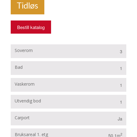
Tidløs
Bestill katalog
Soverom
3
Bad
1
Vaskerom
1
Utvendig bod
1
Carport
Ja
Bruksareal 1. etg
2
50.1m