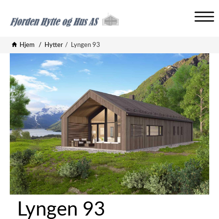
V
i
Hjem
Hytter
Lyngen 93
s
n
a
v
i
g
a
s
j
o
n
Lyngen 93