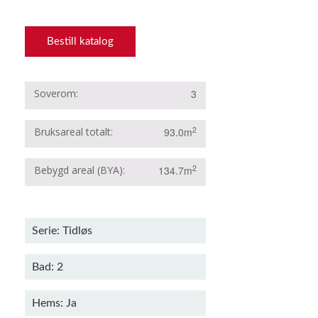
Bestill katalog
Soverom
3
2
Bruksareal totalt
93.0m
2
Bebygd areal (BYA)
134.7m
Serie: Tidløs
Bad: 2
Hems: Ja